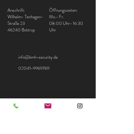
Anschrift:
Öffnungszeiten:
Wilhelm- Tenhagen-
Mo.- Fr.
Straße 23
08:00 Uhr- 16:30
46240 Bottrop
Uhr
info@kmh-security.de
02041-9969769